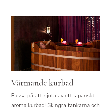
Värmande kurbad
e
U
Passa på att njuta av ett japanskt
L
aroma kurbad! Skingra tankarna och
ra
k