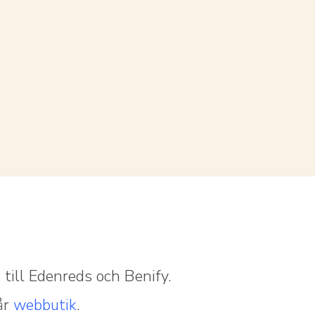
till Edenreds och Benify.
år
webbutik
.