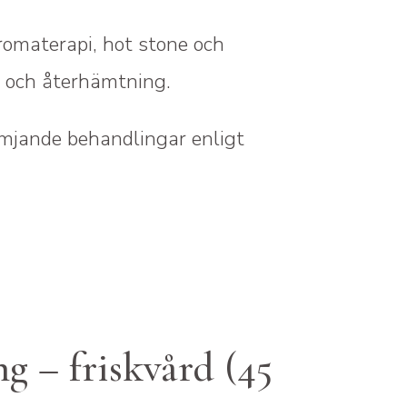
romaterapi, hot stone och
g och återhämtning.
ämjande behandlingar enligt
g – friskvård (45