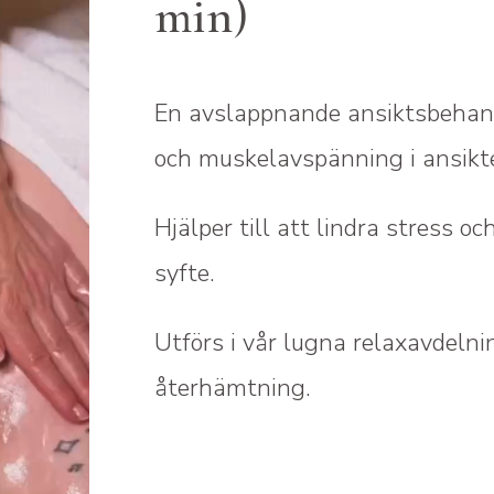
min)
En avslappnande ansiktsbehand
och muskelavspänning i ansikte
Hjälper till att lindra stress o
syfte.
Utförs i vår lugna relaxavdelni
återhämtning.